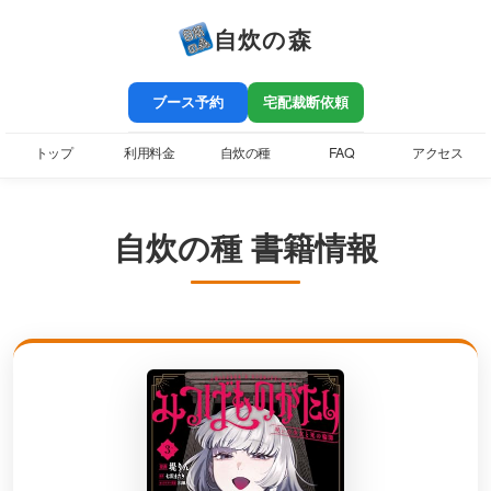
自炊の森
ブース予約
宅配裁断依頼
トップ
利用料金
自炊の種
FAQ
アクセス
自炊の種 書籍情報