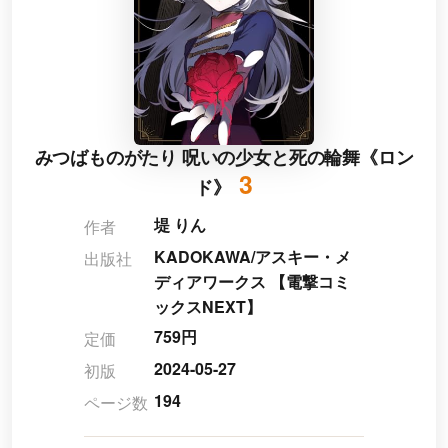
みつばものがたり 呪いの少女と死の輪舞《ロン
3
ド》
堤 りん
作者
KADOKAWA/アスキー・メ
出版社
ディアワークス 【電撃コミ
ックスNEXT】
759円
定価
2024-05-27
初版
194
ページ数