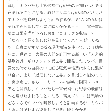
戦し、ミツバたち士官候補生は戦争の最前線へと送り
込まれることになる。義兄グリエルは戦場のどさくさ
でミツバを暗殺しようと計画するが、ミツバの呪いは
それすら凌駕して邪悪に降りかかる－－！！電子書籍
版には限定描き下ろしおまけコミックを収録！”/
「なるべく長く苦しむ顔を見せてくれたら 嬉しいな
あ」自身にかすかに残る現代知識を使って、より効率
的に、迅速に、大量の人間を処刑する新しい『人道的
処刑器具・ギロチン』を異世界で開発したミツバ。目
覚めの時から自身の中に眠る狂気や憎悪はさらに混ざ
り合い、より『退屈しない世界』を目指し本能のまま
に突き進む。さらにミリアーネの謀略で隣国プルメニ
アとも開戦し、ミツバたち士官候補生は戦争の最前線
へと送り込まれることになる。義兄グリエルは戦場の
どさくさでミツバを暗殺しようと計画するが、ミツバ
の呪いはそれすら凌駕して邪悪に降りかかる－－！！