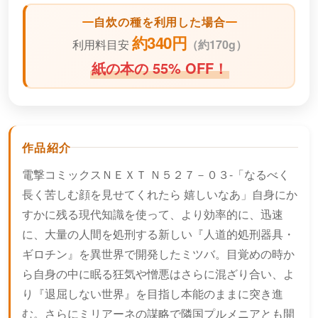
自炊の種を利用した場合
約340円
利用料目安
（
約170g）
紙の本の 55% OFF！
作品紹介
電撃コミックスＮＥＸＴ Ｎ５２７－０３-「なるべく
長く苦しむ顔を見せてくれたら 嬉しいなあ」自身にか
すかに残る現代知識を使って、より効率的に、迅速
に、大量の人間を処刑する新しい『人道的処刑器具・
ギロチン』を異世界で開発したミツバ。目覚めの時か
ら自身の中に眠る狂気や憎悪はさらに混ざり合い、よ
り『退屈しない世界』を目指し本能のままに突き進
む。さらにミリアーネの謀略で隣国プルメニアとも開