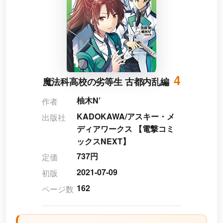
4
魔法科高校の劣等生 古都内乱編
柚木N’
作者
KADOKAWA/アスキー・メ
出版社
ディアワークス 【電撃コミ
ックスNEXT】
737円
定価
2021-07-09
初版
162
ページ数