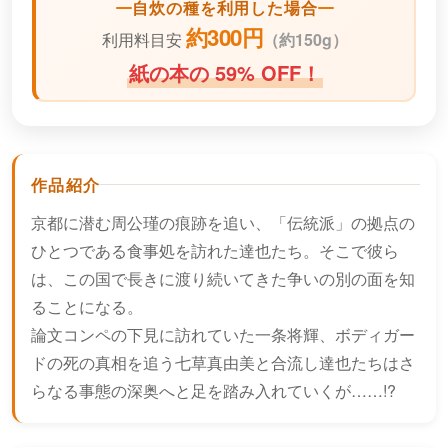
自炊の種を利用した場合
約300円
利用料目安
（
約150g）
紙の本の 59% OFF！
作品紹介
京都に潜む周公瑾の痕跡を追い、「伝統派」の拠点の
ひとつである食事処を訪れた達也たち。そこで彼ら
は、この国で長きに渡り続いてきた争いの別の面を知
ることになる。
論文コンペの下見に訪れていた一条将輝、ボディガー
ドの死の真相を追う七草真由美と合流し達也たちはさ
らなる事態の深奥へと足を踏み入れていくが……!?