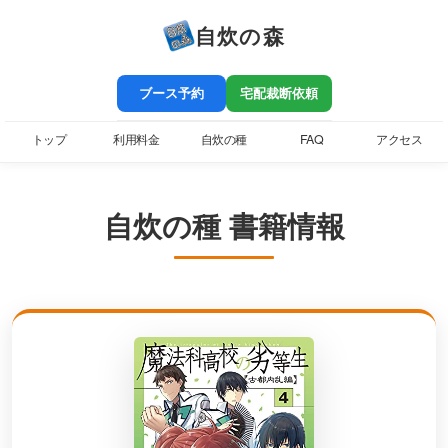
自炊の森
ブース予約
宅配裁断依頼
トップ
利用料金
自炊の種
FAQ
アクセス
自炊の種 書籍情報