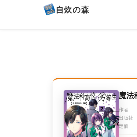
自炊の森
魔法
作者
出版社
定価