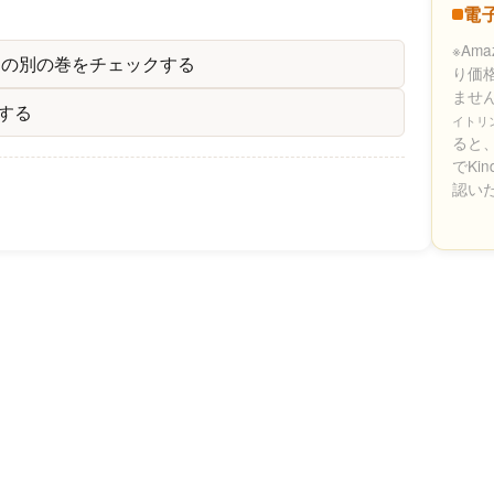
電
※Am
 の別の巻をチェックする
り価
ませ
クする
イトリ
ると、
でKi
認い