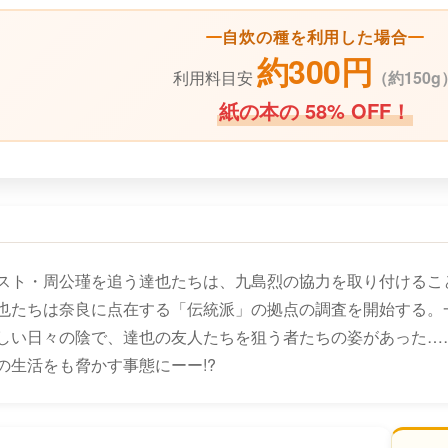
自炊の種を利用した場合
約300円
利用料目安
（
約150g
紙の本の 58% OFF！
スト・周公瑾を追う達也たちは、九島烈の協力を取り付けるこ
也たちは奈良に点在する「伝統派」の拠点の調査を開始する。
しい日々の陰で、達也の友人たちを狙う者たちの姿があった…
の生活をも脅かす事態にーー!?