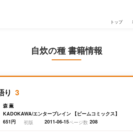
トップ
自炊の種 書籍情報
語り
3
森 薫
KADOKAWA/エンターブレイン 【ビームコミックス】
651円
2011-06-15
208
初版
ページ数