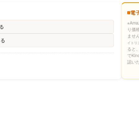
電
※Am
る
り価
ませ
する
イトリ
ると、
でKi
認い