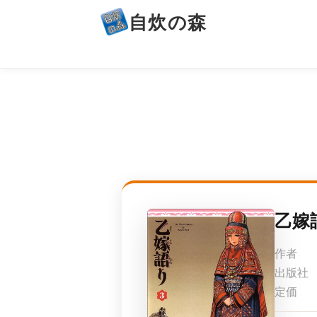
自炊の森
乙嫁
作者
出版社
定価