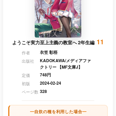
11
ようこそ実力至上主義の教室へ 2年生編
衣笠 彰梧
作者
KADOKAWA/メディアファ
出版社
クトリー 【MF文庫J】
748円
定価
2024-02-24
初版
328
ページ数
自炊の種を利用した場合