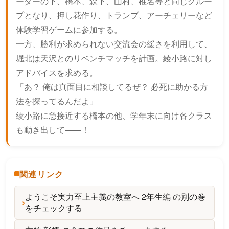
ーダーの下、橋本、森下、山村、椎名等と同じグルー
プとなり、押し花作り、トランプ、アーチェリーなど
体験学習ゲームに参加する。
一方、勝利が求められない交流会の緩さを利用して、
堀北は天沢とのリベンチマッチを計画。綾小路に対し
アドバイスを求める。
「あ？ 俺は真面目に相談してるぜ？ 必死に助かる方
法を探ってるんだよ」
綾小路に急接近する橋本の他、学年末に向け各クラス
も動き出して――！
関連リンク
ようこそ実力至上主義の教室へ 2年生編 の別の巻
をチェックする