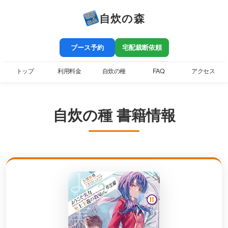
自炊の森
ブース予約
宅配裁断依頼
トップ
利用料金
自炊の種
FAQ
アクセス
自炊の種 書籍情報