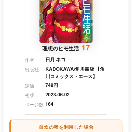
17
理想のヒモ生活
日月 ネコ
作者
KADOKAWA/角川書店 【角
出版社
川コミックス・エース】
748円
定価
2023-06-02
初版
164
ページ数
自炊の種を利用した場合