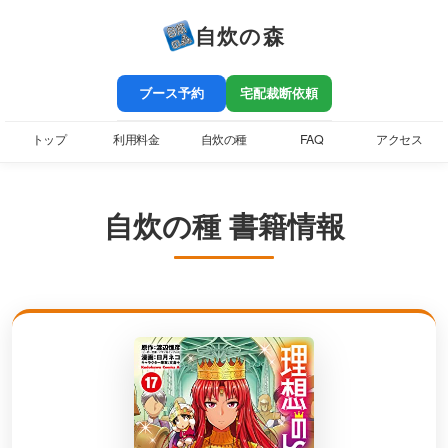
自炊の森
ブース予約
宅配裁断依頼
トップ
利用料金
自炊の種
FAQ
アクセス
自炊の種 書籍情報