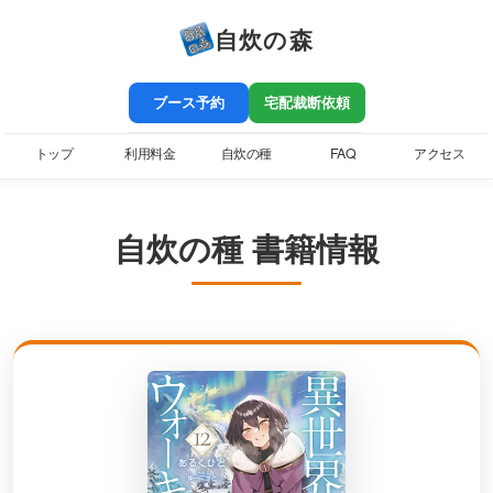
自炊の森
ブース予約
宅配裁断依頼
トップ
利用料金
自炊の種
FAQ
アクセス
自炊の種 書籍情報