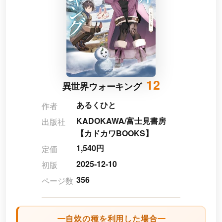
12
異世界ウォーキング
あるくひと
作者
KADOKAWA/富士見書房
出版社
【カドカワBOOKS】
1,540円
定価
2025-12-10
初版
356
ページ数
自炊の種を利用した場合