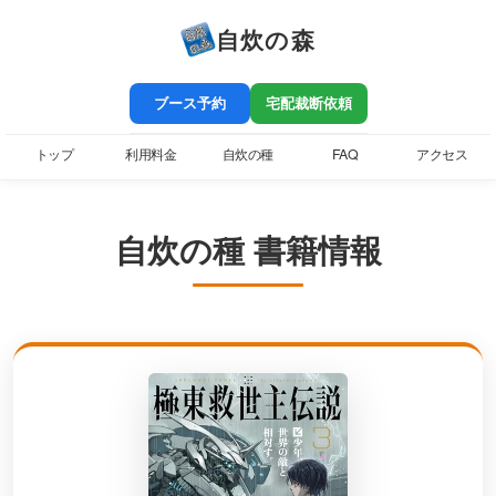
自炊の森
ブース予約
宅配裁断依頼
トップ
利用料金
自炊の種
FAQ
アクセス
自炊の種 書籍情報