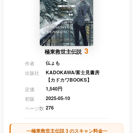
3
極東救世主伝説
仏ょも
作者
KADOKAWA/富士見書房
出版社
【カドカワBOOKS】
1,540円
定価
2025-05-10
初版
276
ページ数
極東救世主伝説 3 のスキャン料金