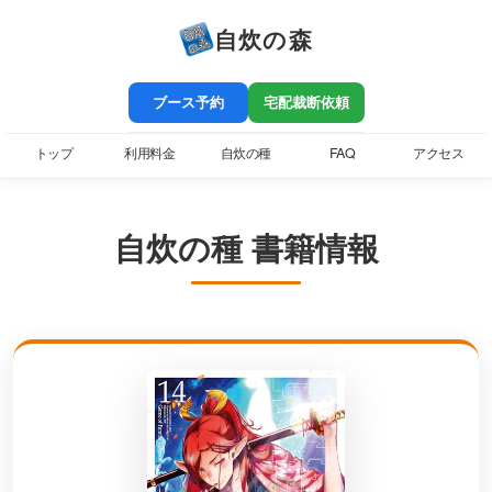
自炊の森
ブース予約
宅配裁断依頼
トップ
利用料金
自炊の種
FAQ
アクセス
自炊の種 書籍情報