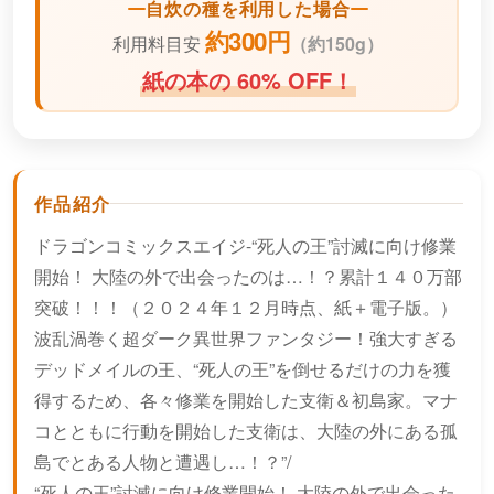
自炊の種を利用した場合
約300円
利用料目安
（
約150g）
紙の本の 60% OFF！
作品紹介
ドラゴンコミックスエイジ-“死人の王”討滅に向け修業
開始！ 大陸の外で出会ったのは…！？累計１４０万部
突破！！！（２０２４年１２月時点、紙＋電子版。）
波乱渦巻く超ダーク異世界ファンタジー！強大すぎる
デッドメイルの王、“死人の王”を倒せるだけの力を獲
得するため、各々修業を開始した支衛＆初島家。マナ
コとともに行動を開始した支衛は、大陸の外にある孤
島でとある人物と遭遇し…！？”/
“死人の王”討滅に向け修業開始！ 大陸の外で出会った