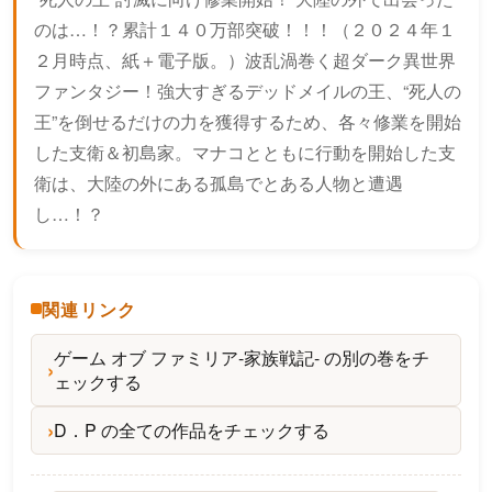
のは…！？累計１４０万部突破！！！（２０２４年１
２月時点、紙＋電子版。）波乱渦巻く超ダーク異世界
ファンタジー！強大すぎるデッドメイルの王、“死人の
王”を倒せるだけの力を獲得するため、各々修業を開始
した支衛＆初島家。マナコとともに行動を開始した支
衛は、大陸の外にある孤島でとある人物と遭遇
し…！？
関連リンク
ゲーム オブ ファミリア-家族戦記- の別の巻をチ
ェックする
D．P の全ての作品をチェックする