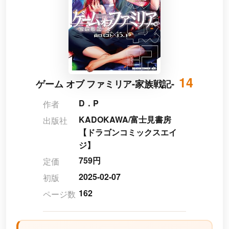
14
ゲーム オブ ファミリア-家族戦記-
D．P
作者
KADOKAWA/富士見書房
出版社
【ドラゴンコミックスエイ
ジ】
759円
定価
2025-02-07
初版
162
ページ数