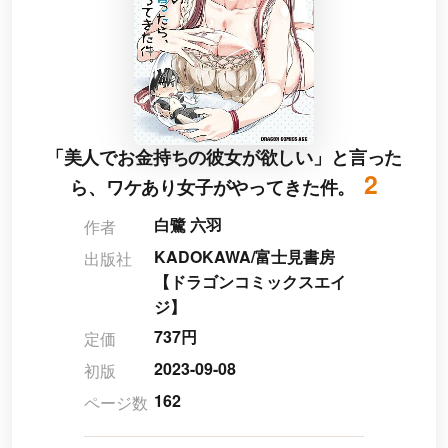
「美人でお金持ちの彼女が欲しい」と言った
2
ら、ワケあり女子がやってきた件。
白鷺 六羽
作者
KADOKAWA/富士見書房
出版社
【ドラゴンコミックスエイ
ジ】
737円
定価
2023-09-08
初版
162
ページ数