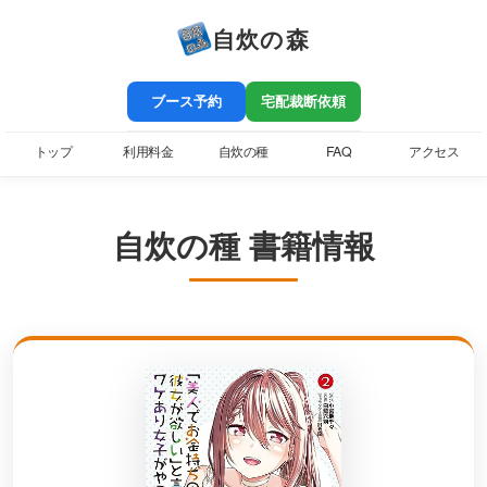
自炊の森
ブース予約
宅配裁断依頼
トップ
利用料金
自炊の種
FAQ
アクセス
自炊の種 書籍情報