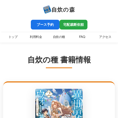
自炊の森
ブース予約
宅配裁断依頼
トップ
利用料金
自炊の種
FAQ
アクセス
自炊の種 書籍情報