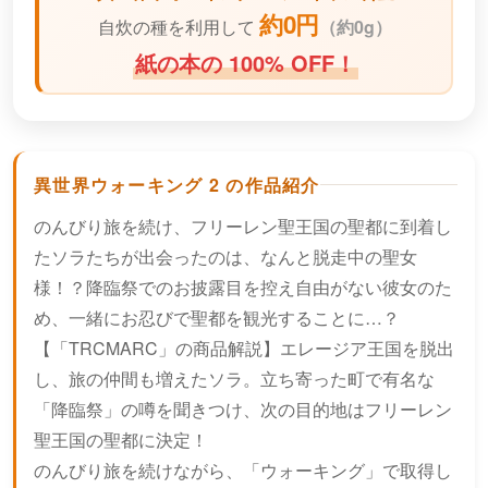
約0円
自炊の種を利用して
（
約0g）
紙の本の 100% OFF！
異世界ウォーキング 2 の作品紹介
のんびり旅を続け、フリーレン聖王国の聖都に到着し
たソラたちが出会ったのは、なんと脱走中の聖女
様！？降臨祭でのお披露目を控え自由がない彼女のた
め、一緒にお忍びで聖都を観光することに…？
【「TRCMARC」の商品解説】エレージア王国を脱出
し、旅の仲間も増えたソラ。立ち寄った町で有名な
「降臨祭」の噂を聞きつけ、次の目的地はフリーレン
聖王国の聖都に決定！
のんびり旅を続けながら、「ウォーキング」で取得し