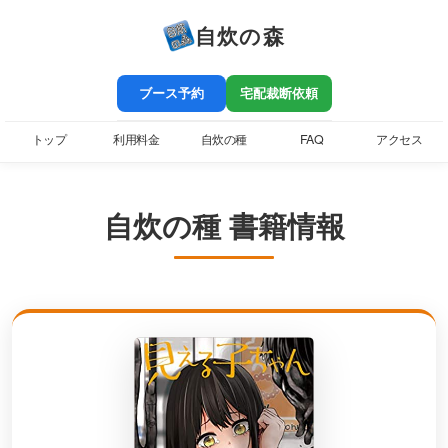
自炊の森
ブース予約
宅配裁断依頼
トップ
利用料金
自炊の種
FAQ
アクセス
自炊の種 書籍情報