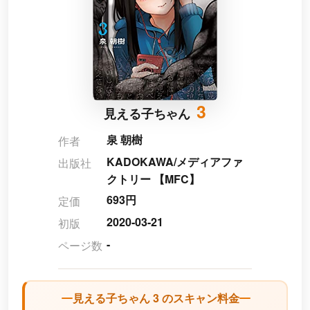
3
見える子ちゃん
泉 朝樹
作者
KADOKAWA/メディアファ
出版社
クトリー 【MFC】
693円
定価
2020-03-21
初版
-
ページ数
見える子ちゃん 3 のスキャン料金