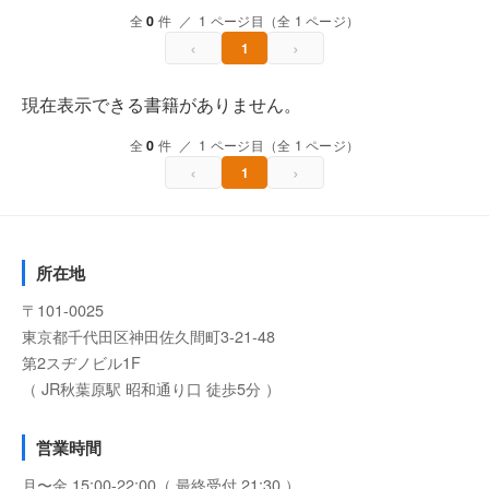
全
0
件 ／ 1 ページ目（全 1 ページ）
‹
›
1
現在表示できる書籍がありません。
全
0
件 ／ 1 ページ目（全 1 ページ）
‹
›
1
所在地
〒101-0025
東京都千代田区神田佐久間町3-21-48
第2スヂノビル1F
（ JR秋葉原駅 昭和通り口 徒歩5分 ）
営業時間
月〜金 15:00-22:00（ 最終受付 21:30 ）