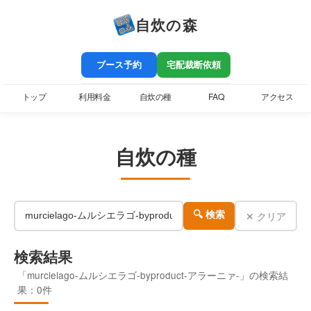
自炊の森
ブース予約
宅配裁断依頼
トップ
利用料金
自炊の種
FAQ
アクセス
自炊の種
✕ クリア
🔍 検索
検索結果
「murcielago-ムルシエラゴ-byproduct-アラーニァ-」の検索結
果：0件