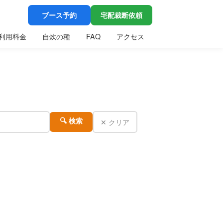
ブース予約
宅配裁断依頼
利用料金
自炊の種
FAQ
アクセス
✕ クリア
🔍 検索