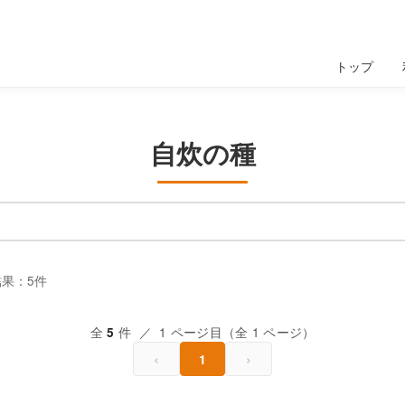
トップ
自炊の種
果：5件
全
件 ／ 1 ページ目（全 1 ページ）
5
‹
›
1