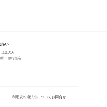
支払い
：現金のみ
裁断：銀行振込
利用規約
適法性について
お問合せ