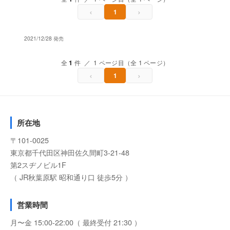
‹
›
1
2021/12/28 発売
全
1
件 ／ 1 ページ目（全 1 ページ）
‹
›
1
所在地
〒101-0025
東京都千代田区神田佐久間町3-21-48
第2スヂノビル1F
（ JR秋葉原駅 昭和通り口 徒歩5分 ）
営業時間
月〜金 15:00-22:00（ 最終受付 21:30 ）