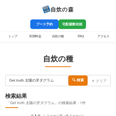
自炊の森
ブース予約
宅配裁断依頼
トップ
利用料金
自炊の種
FAQ
アクセス
自炊の種
✕ クリア
🔍 検索
検索結果
「Get truth 太陽の牙ダグラム」の検索結果：1件
全
1
件 ／ 1 ページ目（全 1 ページ）