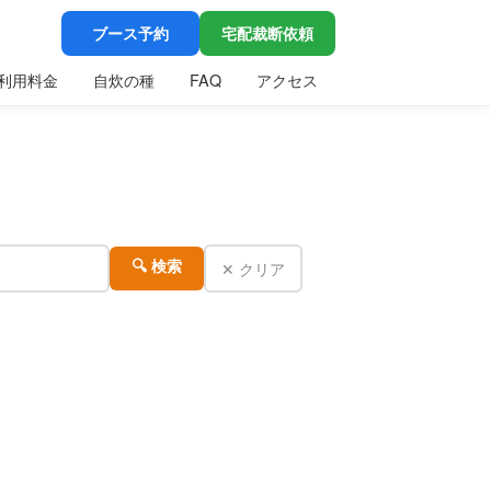
ブース予約
宅配裁断依頼
利用料金
自炊の種
FAQ
アクセス
✕ クリア
🔍 検索