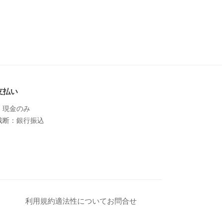
支払い
：現金のみ
裁断：銀行振込
利用規約
適法性について
お問合せ