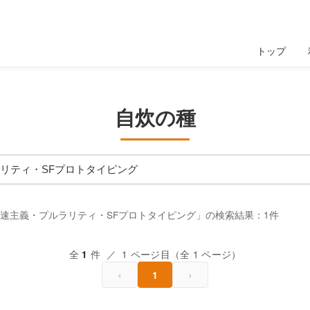
トップ
自炊の種
加速主義・プルラリティ・SFプロトタイピング」の検索結果：1件
全
件 ／ 1 ページ目（全 1 ページ）
1
‹
›
1