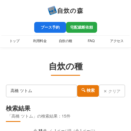
自炊の森
ブース予約
宅配裁断依頼
トップ
利用料金
自炊の種
FAQ
アクセス
自炊の種
✕ クリア
🔍 検索
検索結果
「高橋 ツトム」の検索結果：15件
全
15
件 ／ 1 ページ目（全 1 ページ）