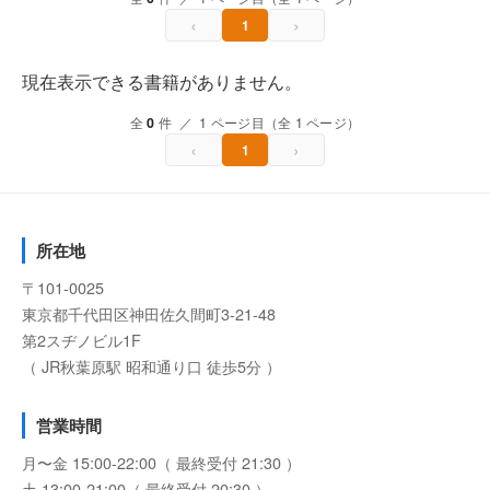
‹
›
1
現在表示できる書籍がありません。
全
0
件 ／ 1 ページ目（全 1 ページ）
‹
›
1
所在地
〒101-0025
東京都千代田区神田佐久間町3-21-48
第2スヂノビル1F
（ JR秋葉原駅 昭和通り口 徒歩5分 ）
営業時間
月〜金 15:00-22:00（ 最終受付 21:30 ）
土 13:00-21:00（ 最終受付 20:30 ）