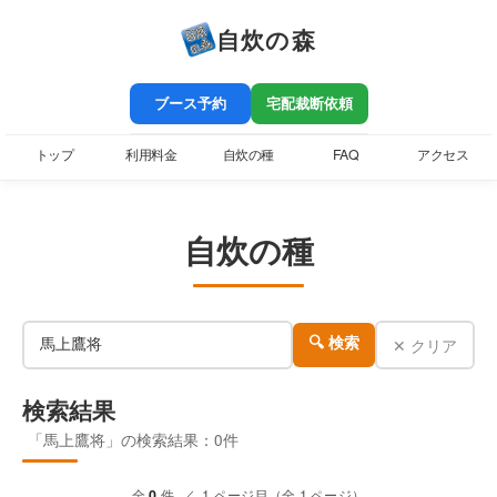
自炊の森
ブース予約
宅配裁断依頼
トップ
利用料金
自炊の種
FAQ
アクセス
自炊の種
✕ クリア
🔍 検索
検索結果
「馬上鷹将」の検索結果：0件
全
0
件 ／ 1 ページ目（全 1 ページ）