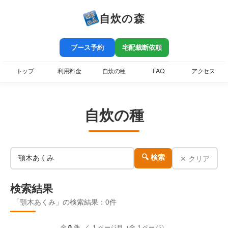
自炊の森
ブース予約
宅配裁断依頼
トップ
利用料金
自炊の種
FAQ
アクセス
自炊の種
✕ クリア
🔍 検索
検索結果
「顎木あくみ」の検索結果：0件
全
0
件 ／ 1 ページ目（全 1 ページ）