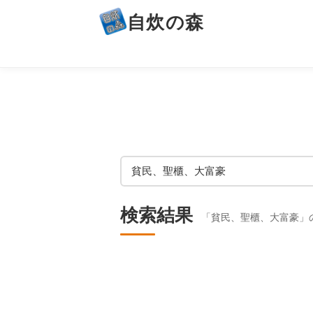
自炊の森
検索結果
「貧民、聖櫃、大富豪」