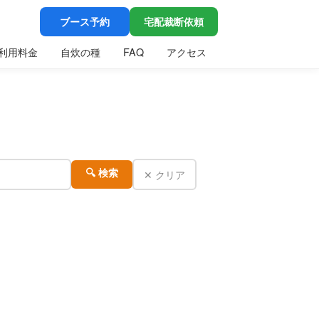
ブース予約
宅配裁断依頼
利用料金
自炊の種
FAQ
アクセス
✕ クリア
🔍 検索