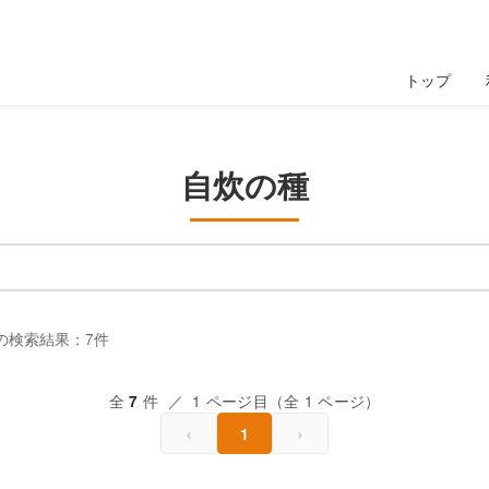
トップ
自炊の種
の検索結果：7件
全
件 ／ 1 ページ目（全 1 ページ）
7
‹
›
1