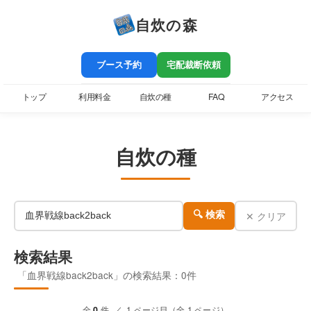
自炊の森
ブース予約
宅配裁断依頼
トップ
利用料金
自炊の種
FAQ
アクセス
自炊の種
✕ クリア
🔍 検索
検索結果
「血界戦線back2back」の検索結果：0件
全
0
件 ／ 1 ページ目（全 1 ページ）