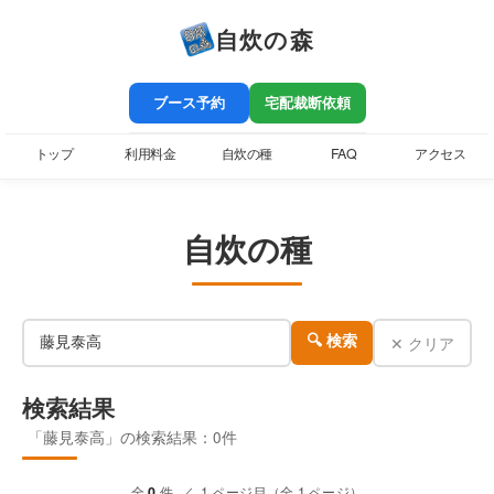
自炊の森
ブース予約
宅配裁断依頼
トップ
利用料金
自炊の種
FAQ
アクセス
自炊の種
✕ クリア
🔍 検索
検索結果
「藤見泰高」の検索結果：0件
全
0
件 ／ 1 ページ目（全 1 ページ）