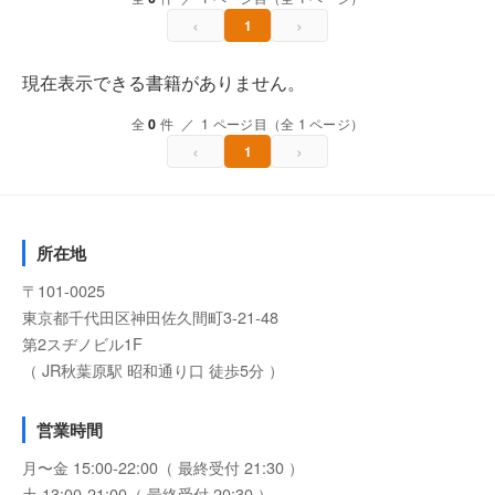
‹
›
1
現在表示できる書籍がありません。
全
0
件 ／ 1 ページ目（全 1 ページ）
‹
›
1
所在地
〒101-0025
東京都千代田区神田佐久間町3-21-48
第2スヂノビル1F
（ JR秋葉原駅 昭和通り口 徒歩5分 ）
営業時間
月〜金 15:00-22:00（ 最終受付 21:30 ）
土 13:00-21:00（ 最終受付 20:30 ）