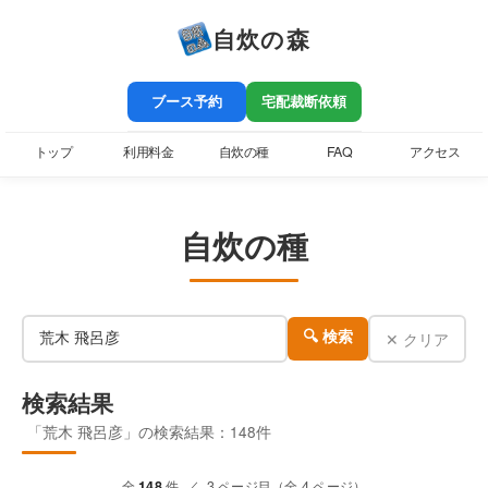
自炊の森
ブース予約
宅配裁断依頼
トップ
利用料金
自炊の種
FAQ
アクセス
自炊の種
✕ クリア
🔍 検索
検索結果
「荒木 飛呂彦」の検索結果：148件
全
148
件 ／ 3 ページ目（全 4 ページ）