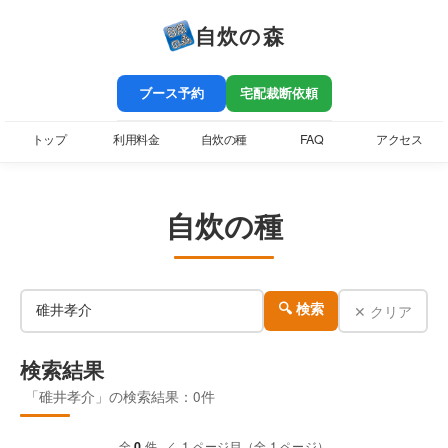
自炊の森
ブース予約
宅配裁断依頼
トップ
利用料金
自炊の種
FAQ
アクセス
自炊の種
✕ クリア
🔍 検索
検索結果
「碓井孝介」の検索結果：0件
全
0
件 ／ 1 ページ目（全 1 ページ）