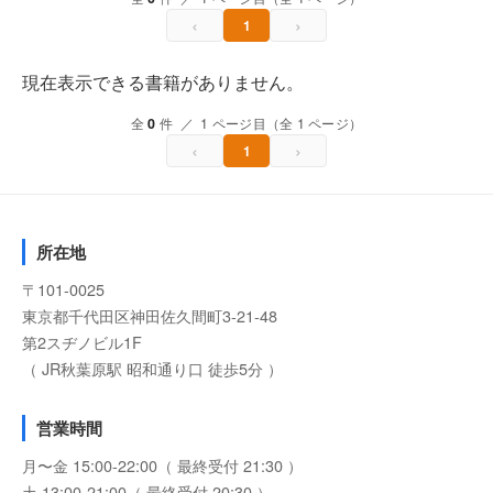
‹
›
1
現在表示できる書籍がありません。
全
0
件 ／ 1 ページ目（全 1 ページ）
‹
›
1
所在地
〒101-0025
東京都千代田区神田佐久間町3-21-48
第2スヂノビル1F
（ JR秋葉原駅 昭和通り口 徒歩5分 ）
営業時間
月〜金 15:00-22:00（ 最終受付 21:30 ）
土 13:00-21:00（ 最終受付 20:30 ）