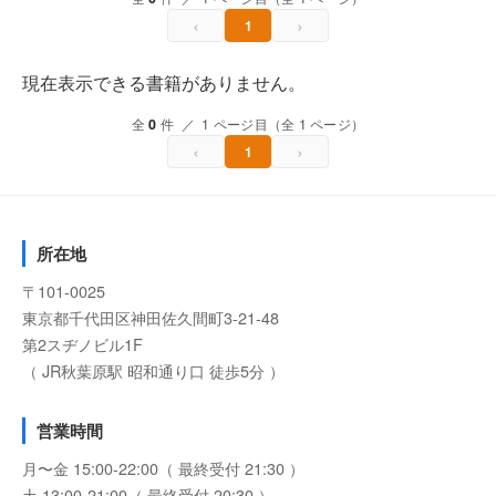
‹
›
1
現在表示できる書籍がありません。
全
0
件 ／ 1 ページ目（全 1 ページ）
‹
›
1
所在地
〒101-0025
東京都千代田区神田佐久間町3-21-48
第2スヂノビル1F
（ JR秋葉原駅 昭和通り口 徒歩5分 ）
営業時間
月〜金 15:00-22:00（ 最終受付 21:30 ）
土 13:00-21:00（ 最終受付 20:30 ）