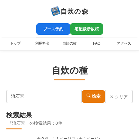
自炊の森
ブース予約
宅配裁断依頼
トップ
利用料金
自炊の種
FAQ
アクセス
自炊の種
✕ クリア
🔍 検索
検索結果
「流石景」の検索結果：0件
全
0
件 ／ 1 ページ目（全 1 ページ）