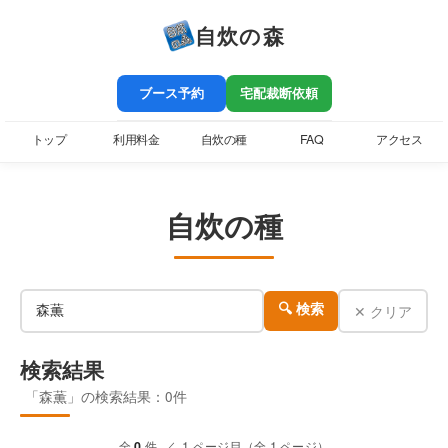
自炊の森
ブース予約
宅配裁断依頼
トップ
利用料金
自炊の種
FAQ
アクセス
自炊の種
✕ クリア
🔍 検索
検索結果
「森薫」の検索結果：0件
全
0
件 ／ 1 ページ目（全 1 ページ）