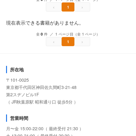
‹
›
1
現在表示できる書籍がありません。
全
0
件 ／ 1 ページ目（全 1 ページ）
‹
›
1
所在地
〒101-0025
東京都千代田区神田佐久間町3-21-48
第2スヂノビル1F
（ JR秋葉原駅 昭和通り口 徒歩5分 ）
営業時間
月〜金 15:00-22:00（ 最終受付 21:30 ）
土 13:00-21:00（ 最終受付 20:30 ）