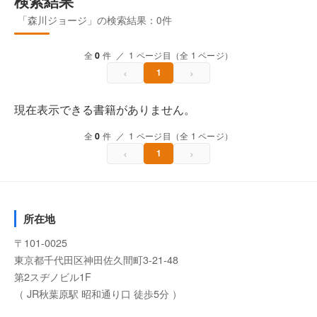
検索結果
「森川ジョージ」の検索結果：0件
全
0
件 ／ 1 ページ目（全 1 ページ）
‹
›
1
現在表示できる書籍がありません。
全
0
件 ／ 1 ページ目（全 1 ページ）
‹
›
1
所在地
〒101-0025
東京都千代田区神田佐久間町3-21-48
第2スヂノビル1F
（ JR秋葉原駅 昭和通り口 徒歩5分 ）