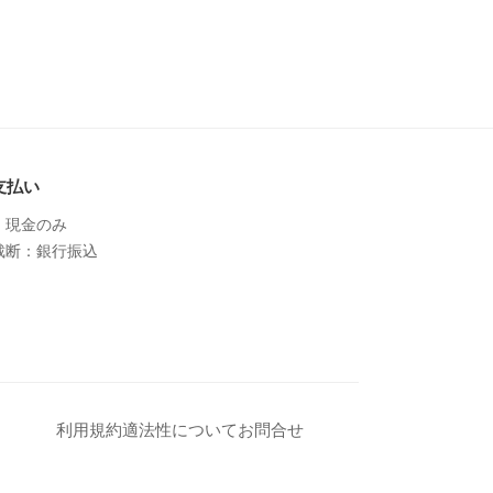
支払い
：現金のみ
裁断：銀行振込
利用規約
適法性について
お問合せ