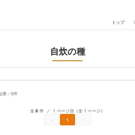
トップ
自炊の種
結果：0件
全
件 ／ 1 ページ目（全 1 ページ）
0
‹
›
1