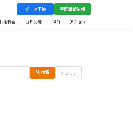
ブース予約
宅配裁断依頼
利用料金
自炊の種
FAQ
アクセス
✕ クリア
🔍 検索