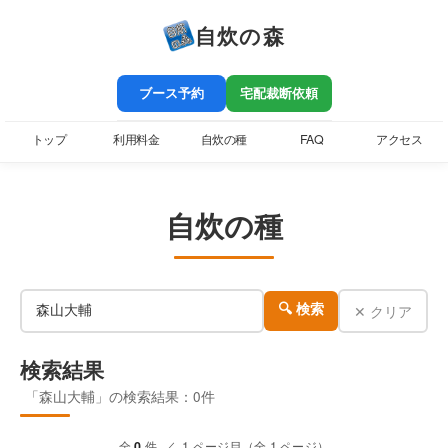
自炊の森
ブース予約
宅配裁断依頼
トップ
利用料金
自炊の種
FAQ
アクセス
自炊の種
✕ クリア
🔍 検索
検索結果
「森山大輔」の検索結果：0件
全
0
件 ／ 1 ページ目（全 1 ページ）