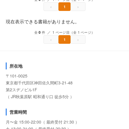
‹
›
1
現在表示できる書籍がありません。
全
0
件 ／ 1 ページ目（全 1 ページ）
‹
›
1
所在地
〒101-0025
東京都千代田区神田佐久間町3-21-48
第2スヂノビル1F
（ JR秋葉原駅 昭和通り口 徒歩5分 ）
営業時間
月〜金 15:00-22:00（ 最終受付 21:30 ）
土 13:00-21:00（ 最終受付 20:30 ）