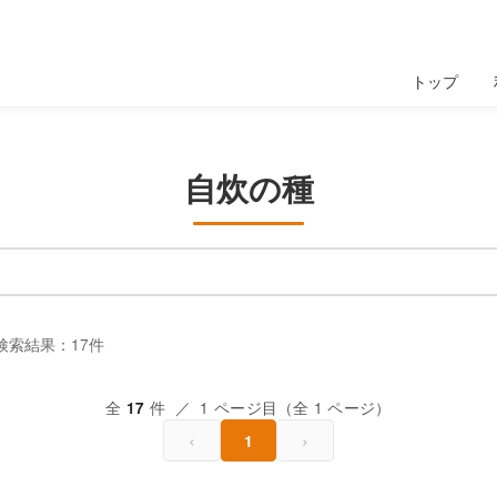
トップ
自炊の種
検索結果：17件
全
件 ／ 1 ページ目（全 1 ページ）
17
‹
›
1