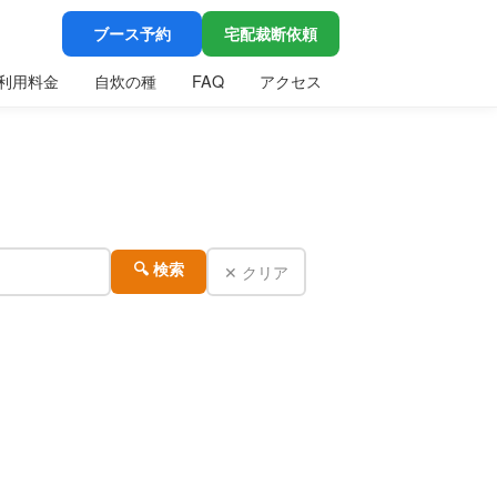
ブース予約
宅配裁断依頼
利用料金
自炊の種
FAQ
アクセス
✕ クリア
🔍 検索