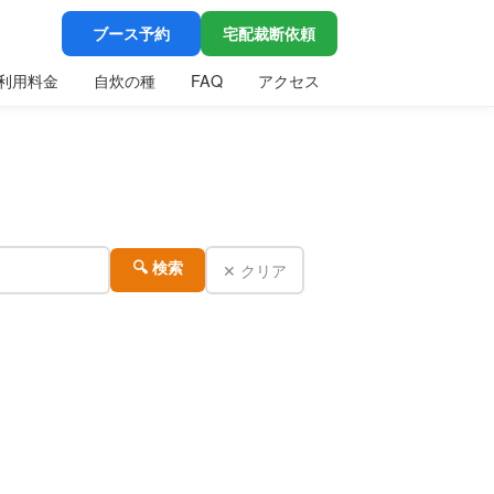
ブース予約
宅配裁断依頼
利用料金
自炊の種
FAQ
アクセス
✕ クリア
🔍 検索