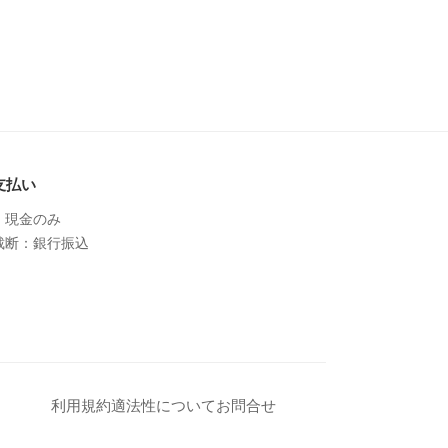
支払い
：現金のみ
裁断：銀行振込
利用規約
適法性について
お問合せ