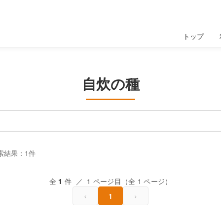
トップ
自炊の種
索結果：1件
全
件 ／ 1 ページ目（全 1 ページ）
1
‹
›
1