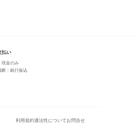
支払い
：現金のみ
裁断：銀行振込
利用規約
適法性について
お問合せ