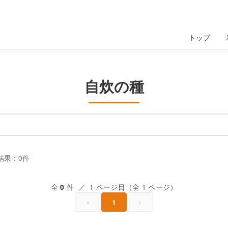
トップ
自炊の種
結果：0件
全
件 ／ 1 ページ目（全 1 ページ）
0
‹
›
1