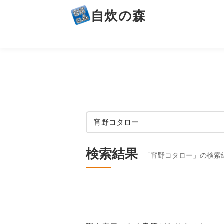
自炊の森
検索結果
「宵野コタロー」の検索