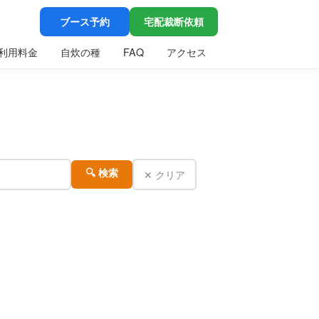
ブース予約
宅配裁断依頼
利用料金
自炊の種
FAQ
アクセス
✕ クリア
🔍 検索