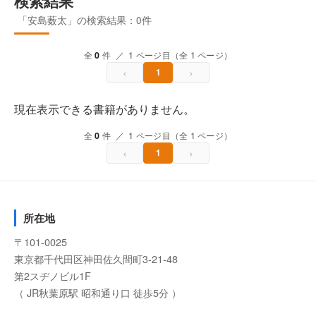
検索結果
「安島薮太」の検索結果：0件
全
0
件 ／ 1 ページ目（全 1 ページ）
‹
›
1
現在表示できる書籍がありません。
全
0
件 ／ 1 ページ目（全 1 ページ）
‹
›
1
所在地
〒101-0025
東京都千代田区神田佐久間町3-21-48
第2スヂノビル1F
（ JR秋葉原駅 昭和通り口 徒歩5分 ）