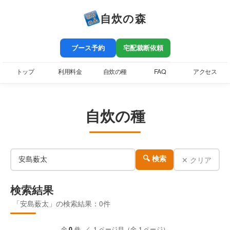
自炊の森
ブース予約
宅配裁断依頼
トップ
利用料金
自炊の種
FAQ
アクセス
自炊の種
✕ クリア
🔍 検索
検索結果
「安島薮太」の検索結果：0件
全
0
件 ／ 1 ページ目（全 1 ページ）