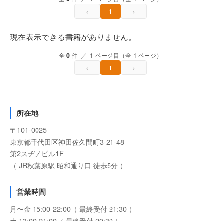
‹
›
1
現在表示できる書籍がありません。
全
0
件 ／ 1 ページ目（全 1 ページ）
‹
›
1
所在地
〒101-0025
東京都千代田区神田佐久間町3-21-48
第2スヂノビル1F
（ JR秋葉原駅 昭和通り口 徒歩5分 ）
営業時間
月〜金 15:00-22:00（ 最終受付 21:30 ）
土 13:00-21:00（ 最終受付 20:30 ）