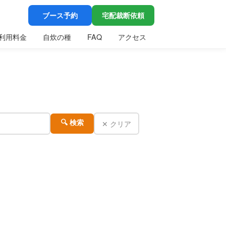
ブース予約
宅配裁断依頼
利用料金
自炊の種
FAQ
アクセス
✕ クリア
🔍 検索