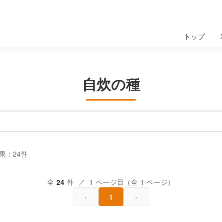
トップ
自炊の種
果：24件
全
件 ／ 1 ページ目（全 1 ページ）
24
‹
›
1