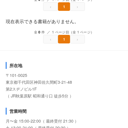
‹
›
1
現在表示できる書籍がありません。
全
0
件 ／ 1 ページ目（全 1 ページ）
‹
›
1
所在地
〒101-0025
東京都千代田区神田佐久間町3-21-48
第2スヂノビル1F
（ JR秋葉原駅 昭和通り口 徒歩5分 ）
営業時間
月〜金 15:00-22:00（ 最終受付 21:30 ）
土 13:00-21:00（ 最終受付 20:30 ）