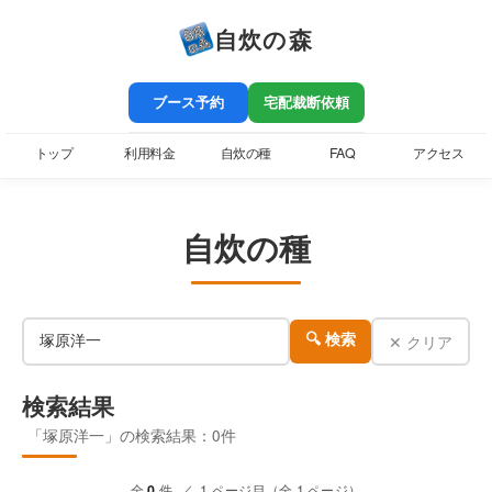
自炊の森
ブース予約
宅配裁断依頼
トップ
利用料金
自炊の種
FAQ
アクセス
自炊の種
✕ クリア
🔍 検索
検索結果
「塚原洋一」の検索結果：0件
全
0
件 ／ 1 ページ目（全 1 ページ）