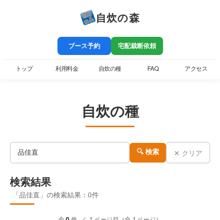
自炊の森
ブース予約
宅配裁断依頼
トップ
利用料金
自炊の種
FAQ
アクセス
自炊の種
✕ クリア
🔍 検索
検索結果
「品佳直」の検索結果：0件
全
0
件 ／ 1 ページ目（全 1 ページ）