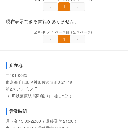
‹
›
1
現在表示できる書籍がありません。
全
0
件 ／ 1 ページ目（全 1 ページ）
‹
›
1
所在地
〒101-0025
東京都千代田区神田佐久間町3-21-48
第2スヂノビル1F
（ JR秋葉原駅 昭和通り口 徒歩5分 ）
営業時間
月〜金 15:00-22:00（ 最終受付 21:30 ）
土 13:00-21:00（ 最終受付 20:30 ）