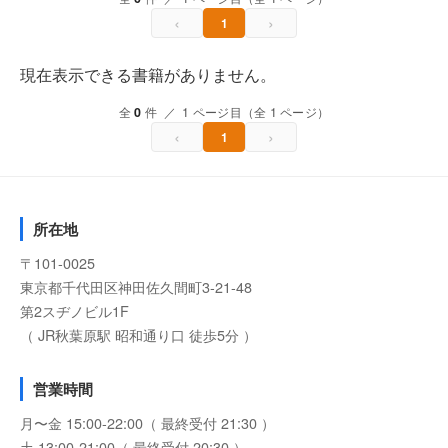
‹
›
1
現在表示できる書籍がありません。
全
0
件 ／ 1 ページ目（全 1 ページ）
‹
›
1
所在地
〒101-0025
東京都千代田区神田佐久間町3-21-48
第2スヂノビル1F
（ JR秋葉原駅 昭和通り口 徒歩5分 ）
営業時間
月〜金 15:00-22:00（ 最終受付 21:30 ）
土 13:00-21:00（ 最終受付 20:30 ）