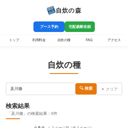
自炊の森
ブース予約
宅配裁断依頼
トップ
利用料金
自炊の種
FAQ
アクセス
自炊の種
✕ クリア
🔍 検索
検索結果
「及川徹」の検索結果：0件
全
0
件 ／ 1 ページ目（全 1 ページ）