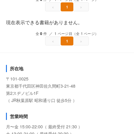
‹
›
1
現在表示できる書籍がありません。
全
0
件 ／ 1 ページ目（全 1 ページ）
‹
›
1
所在地
〒101-0025
東京都千代田区神田佐久間町3-21-48
第2スヂノビル1F
（ JR秋葉原駅 昭和通り口 徒歩5分 ）
営業時間
月〜金 15:00-22:00（ 最終受付 21:30 ）
土 13:00-21:00（ 最終受付 20:30 ）