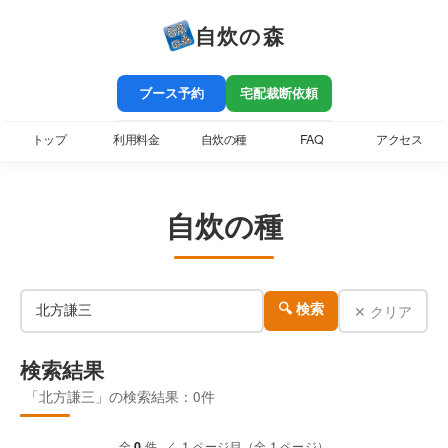
自炊の森
ブース予約
宅配裁断依頼
トップ
利用料金
自炊の種
FAQ
アクセス
自炊の種
✕ クリア
🔍 検索
検索結果
「北方謙三」の検索結果：0件
全
0
件 ／ 1 ページ目（全 1 ページ）