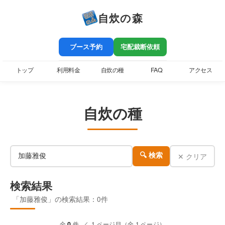
自炊の森
ブース予約
宅配裁断依頼
トップ
利用料金
自炊の種
FAQ
アクセス
自炊の種
✕ クリア
🔍 検索
検索結果
「加藤雅俊」の検索結果：0件
全
0
件 ／ 1 ページ目（全 1 ページ）