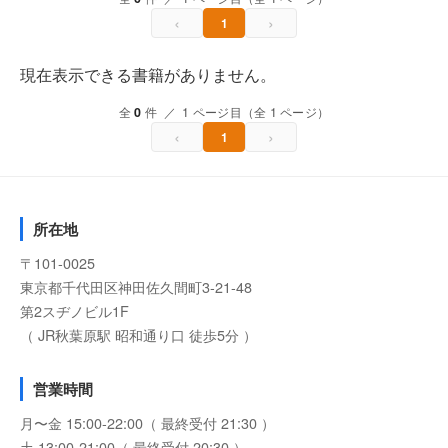
‹
›
1
現在表示できる書籍がありません。
全
0
件 ／ 1 ページ目（全 1 ページ）
‹
›
1
所在地
〒101-0025
東京都千代田区神田佐久間町3-21-48
第2スヂノビル1F
（ JR秋葉原駅 昭和通り口 徒歩5分 ）
営業時間
月〜金 15:00-22:00（ 最終受付 21:30 ）
土 13:00-21:00（ 最終受付 20:30 ）