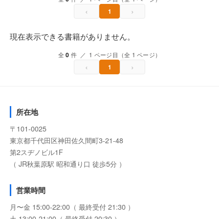
‹
›
1
現在表示できる書籍がありません。
全
0
件 ／ 1 ページ目（全 1 ページ）
‹
›
1
所在地
〒101-0025
東京都千代田区神田佐久間町3-21-48
第2スヂノビル1F
（ JR秋葉原駅 昭和通り口 徒歩5分 ）
営業時間
月〜金 15:00-22:00（ 最終受付 21:30 ）
土 13:00-21:00（ 最終受付 20:30 ）