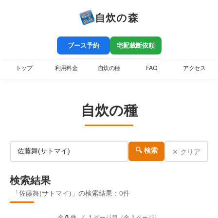
自炊の森
ブース予約
宅配裁断依頼
トップ
利用料金
自炊の種
FAQ
アクセス
自炊の種
✕ クリア
🔍 検索
検索結果
「佐藤舞(サトマイ)」の検索結果：0件
全
0
件 ／ 1 ページ目（全 1 ページ）