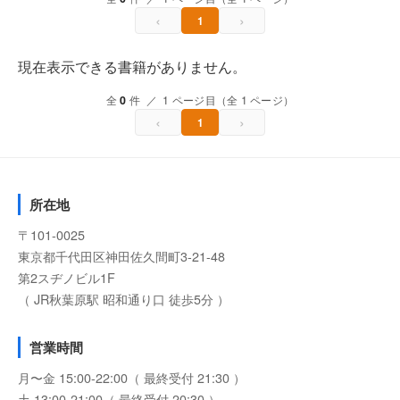
‹
›
1
現在表示できる書籍がありません。
全
0
件 ／ 1 ページ目（全 1 ページ）
‹
›
1
所在地
〒101-0025
東京都千代田区神田佐久間町3-21-48
第2スヂノビル1F
（ JR秋葉原駅 昭和通り口 徒歩5分 ）
営業時間
月〜金 15:00-22:00（ 最終受付 21:30 ）
土 13:00-21:00（ 最終受付 20:30 ）