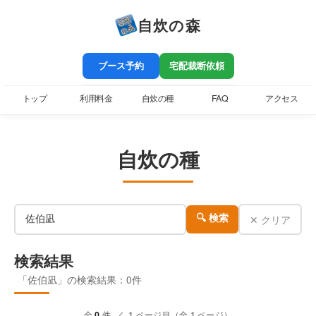
自炊の森
ブース予約
宅配裁断依頼
トップ
利用料金
自炊の種
FAQ
アクセス
自炊の種
✕ クリア
🔍 検索
検索結果
「佐伯凪」の検索結果：0件
全
0
件 ／ 1 ページ目（全 1 ページ）