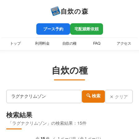
自炊の森
ブース予約
宅配裁断依頼
トップ
利用料金
自炊の種
FAQ
アクセス
自炊の種
✕ クリア
🔍 検索
検索結果
「ラグナクリムゾン」の検索結果：15件
全
15
件 ／ 1 ページ目（全 1 ページ）