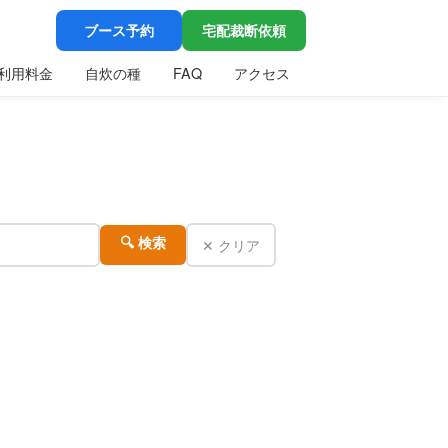
ブース予約
宅配裁断依頼
利用料金
自炊の種
FAQ
アクセス
✕ クリア
🔍 検索