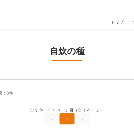
トップ
自炊の種
果：3件
全
件 ／ 1 ページ目（全 1 ページ）
3
‹
›
1