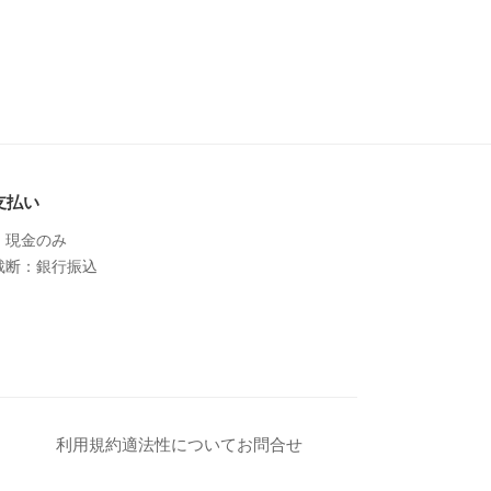
支払い
：現金のみ
裁断：銀行振込
利用規約
適法性について
お問合せ