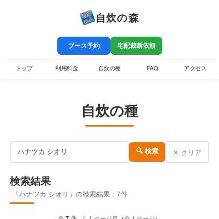
自炊の森
ブース予約
宅配裁断依頼
トップ
利用料金
自炊の種
FAQ
アクセス
自炊の種
✕ クリア
🔍 検索
検索結果
「ハナツカ シオリ」の検索結果：7件
全
7
件 ／ 1 ページ目（全 1 ページ）