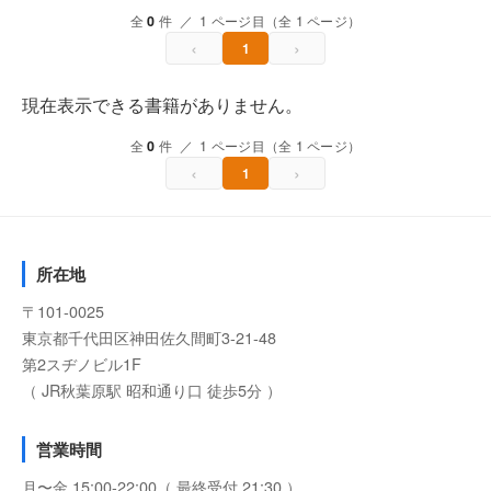
全
0
件 ／ 1 ページ目（全 1 ページ）
‹
›
1
現在表示できる書籍がありません。
全
0
件 ／ 1 ページ目（全 1 ページ）
‹
›
1
所在地
〒101-0025
東京都千代田区神田佐久間町3-21-48
第2スヂノビル1F
（ JR秋葉原駅 昭和通り口 徒歩5分 ）
営業時間
月〜金 15:00-22:00（ 最終受付 21:30 ）