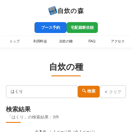
自炊の森
ブース予約
宅配裁断依頼
トップ
利用料金
自炊の種
FAQ
アクセス
自炊の種
✕ クリア
🔍 検索
検索結果
「はくり」の検索結果：3件
全
3
件 ／ 1 ページ目（全 1 ページ）