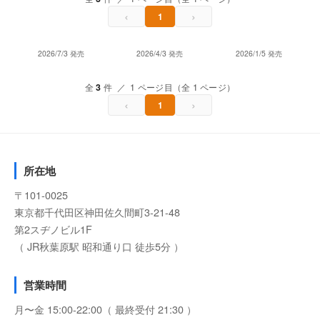
‹
›
1
2026/7/3 発売
2026/4/3 発売
2026/1/5 発売
全
3
件 ／ 1 ページ目（全 1 ページ）
‹
›
1
所在地
〒101-0025
東京都千代田区神田佐久間町3-21-48
第2スヂノビル1F
（ JR秋葉原駅 昭和通り口 徒歩5分 ）
営業時間
月〜金 15:00-22:00（ 最終受付 21:30 ）