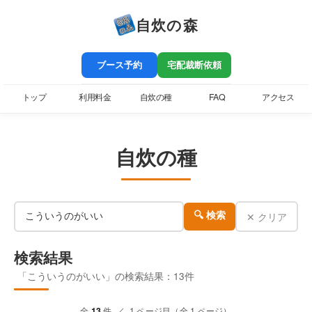
自炊の森
ブース予約
宅配裁断依頼
トップ
利用料金
自炊の種
FAQ
アクセス
自炊の種
✕ クリア
🔍 検索
検索結果
「こういうのがいい」の検索結果：13件
全
13
件 ／ 1 ページ目（全 1 ページ）