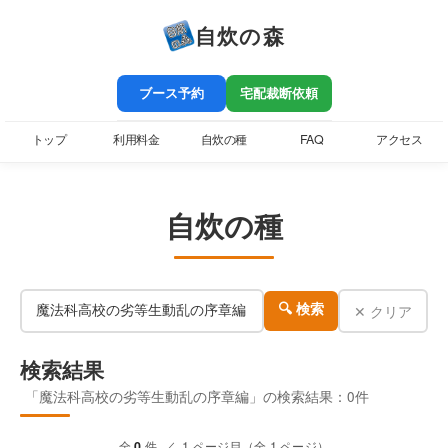
自炊の森
ブース予約
宅配裁断依頼
トップ
利用料金
自炊の種
FAQ
アクセス
自炊の種
✕ クリア
🔍 検索
検索結果
「魔法科高校の劣等生動乱の序章編」の検索結果：0件
全
0
件 ／ 1 ページ目（全 1 ページ）