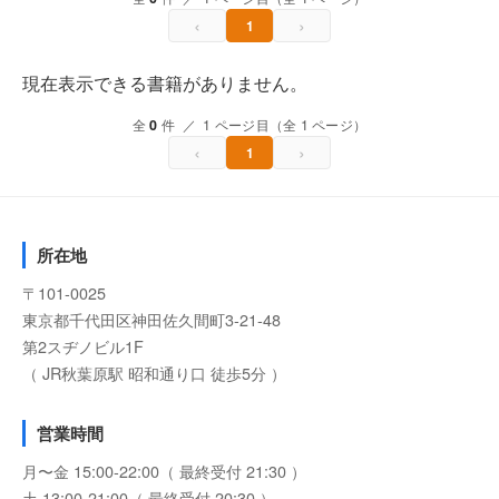
‹
›
1
現在表示できる書籍がありません。
全
0
件 ／ 1 ページ目（全 1 ページ）
‹
›
1
所在地
〒101-0025
東京都千代田区神田佐久間町3-21-48
第2スヂノビル1F
（ JR秋葉原駅 昭和通り口 徒歩5分 ）
営業時間
月〜金 15:00-22:00（ 最終受付 21:30 ）
土 13:00-21:00（ 最終受付 20:30 ）