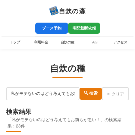
自炊の森
ブース予約
宅配裁断依頼
トップ
利用料金
自炊の種
FAQ
アクセス
自炊の種
✕ クリア
🔍 検索
検索結果
「私がモテないのはどう考えてもお前らが悪い！」の検索結
果：28件